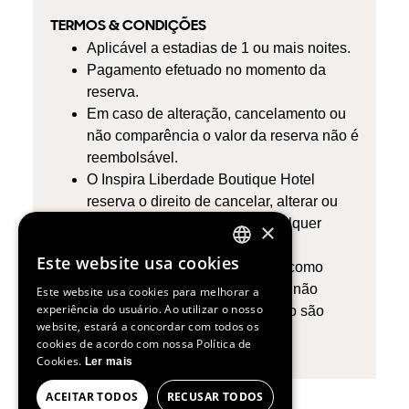
TERMOS & CONDIÇÕES
Aplicável a estadias de 1 ou mais noites.
Pagamento efetuado no momento da
reserva.
Em caso de alteração, cancelamento ou
não comparência o valor da reserva não é
reembolsável.
O Inspira Liberdade Boutique Hotel
reserva o direito de cancelar, alterar ou
excluir datas desta oferta a qualquer
×
momento sem aviso prévio.
Este website usa cookies
Quaisquer serviços adquiridos como
ENGLISH
parte deste pacote, mesmo que não
Este website usa cookies para melhorar a
SPANISH
experiência do usuário. Ao utilizar o nosso
utilizados durante a estadia, não são
website, estará a concordar com todos os
FRENCH
reembolsados.
cookies de acordo com nossa Política de
Cookies.
PORTUGUESE
Ler mais
ACEITAR TODOS
RECUSAR TODOS