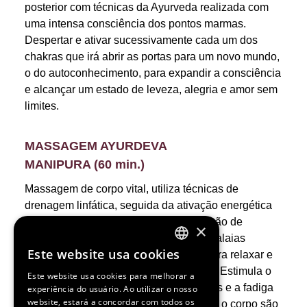
posterior com técnicas da Ayurveda realizada com
uma intensa consciência dos pontos marmas.
Despertar e ativar sucessivamente cada um dos
chakras que irá abrir as portas para um novo mundo,
o do autoconhecimento, para expandir a consciência
e alcançar um estado de leveza, alegria e amor sem
limites.
MASSAGEM AYURDEVA
MANIPURA (60 min.)
Massagem de corpo vital, utiliza técnicas de
drenagem linfática, seguida da ativação energética
dos pontos vitais marma, com a aplicação de
×
cataplasmas aquecidos, de sal dos himalaias
Este website usa cookies
infundidas com lavanda e calêndula, para relaxar e
ENGLISH
energizar profundamente o Plexo Solar. Estimula o
Este website usa cookies para melhorar a
SPANISH
sistema linfático e circulatório, as toxinas e a fadiga
experiência do usuário. Ao utilizar o nosso
website, estará a concordar com todos os
são eliminadas à medida que a mente e o corpo são
FRENCH