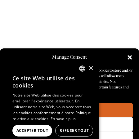
Manage Consent
×
To provide the best experiences, we use technologies like cookies to store and/or
access device information. Consenting to these technologies will allow us to
Ce site Web utilise des
ENGLISH
process data such as browsing behavior or unique IDs on this site. Not
cookies
consenting or withdrawing consent, may adversely affect certain features and
functions.
SPANISH
Notre site Web utilise des cookies pour
améliorer l'expérience utilisateur. En
utilisant notre site Web, vous acceptez tous
FRENCH
Accept
les cookies conformément à notre Politique
relative aux cookies.
En savoir plus
PORTUGUESE
Deny
ACCEPTER TOUT
REFUSER TOUT
View preferences