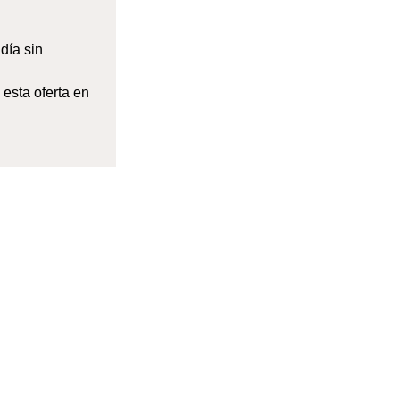
día sin
 esta oferta en
de participa en
ono que
 de efecto