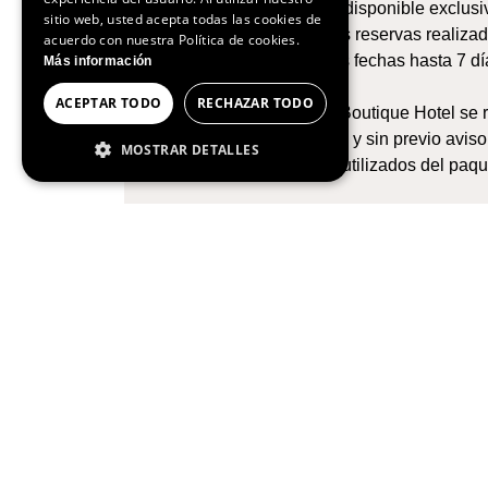
Esta es una oferta disponible exclus
sitio web, usted acepta todas las cookies de
Válido para nuevas reservas realizad
PORTUGUESE
acuerdo con nuestra Política de cookies.
Puede cambiar sus fechas hasta 7 día
Más información
penalización.
ACEPTAR TODO
RECHAZAR TODO
Inspira Liberdade Boutique Hotel se r
cualquier momento y sin previo aviso
MOSTRAR DETALLES
Los elementos no utilizados del paqu
COOKIES ESTRICTAMENTE
NECESARIAS
COOKIES DE RENDIMIENTO
COOKIES DE PREFERENCIAS
COOKIES DE FUNCIONALIDAD
Cookies estrictamente necesarias
Hotel libre de
Cookies de rendimiento
El impacto ecológico de
Cookies de preferencias
numerosas acciones de
Cookies de funcionalidad
producimos con accione