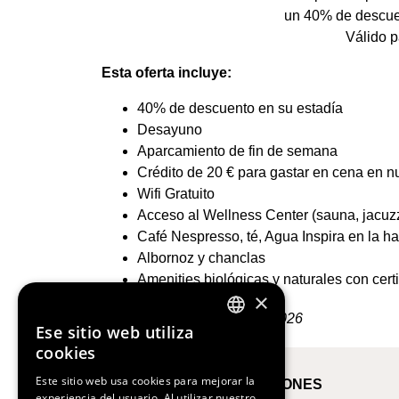
un 40% de descuen
Válido p
Esta oferta incluye:
40% de descuento en su estadía
Desayuno
Aparcamiento de fin de semana
Crédito de 20 € para gastar en cena en nu
Wifi Gratuito
Acceso al Wellness Center (sauna, jacuzzi
Café Nespresso, té, Agua Inspira en la hab
Albornoz y chanclas
Amenities biológicas y naturales con certi
×
31 de diciembre de 2026
Ese sitio web utiliza
ENGLISH
cookies
SPANISH
Este sitio web usa cookies para mejorar la
TÉRMINOS Y CONDICIONES
experiencia del usuario. Al utilizar nuestro
FRENCH