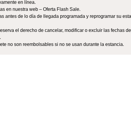
ivamente en línea.
as en nuestra web – Oferta Flash Sale.
s antes de lo día de llegada programada y reprogramar su esta
eserva el derecho de cancelar, modificar o excluir las fechas de
.
ete no son reembolsables si no se usan durante la estancia.
RESERVAR
 carbono
 su estancia depende de nosotros. El equipo de Inspira Liberda
 cuidado y respeto del medio ambiente, compensamos el carb
s ecológicas que contrarrestan las emisiones anuales de gases